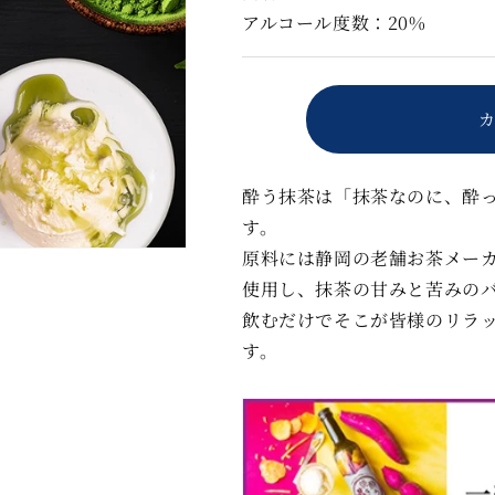
アルコール度数：20%
リ
リ
キ
キ
ュ
ュ
ー
ー
ル
ル
酔
酔
う
う
酔う抹茶は「抹茶なのに、酔
抹
抹
す。
茶
茶
原料には静岡の老舗お茶メー
500ml
500ml
の
の
使用し、抹茶の甘みと苦みの
数
数
飲むだけでそこが皆様のリラ
量
量
す。
を
を
減
増
ら
や
す
す