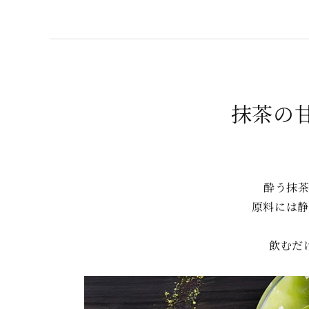
抹茶の
酔う抹
原料には静
飲むだ