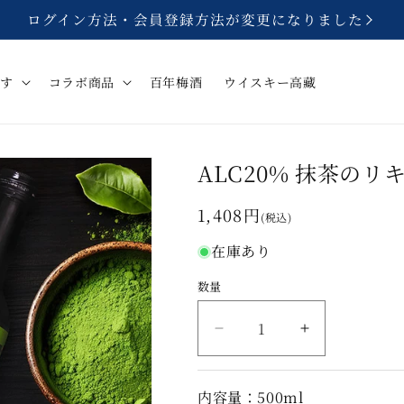
ログイン方法・会員登録方法が変更になりました
探す
コラボ商品
百年梅酒
ウイスキー高藏
ALC20% 抹茶のリキ
通
1,408円
(税込)
常
在庫あり
価
格
数量
数
量
ALC20%
ALC20%
抹
抹
茶
茶
内容量：500ml
の
の