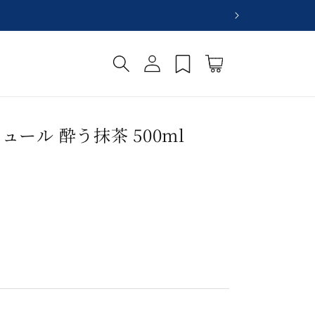
ロ
カ
グ
ー
イ
ト
ン
ュール 酔う抹茶 500ml