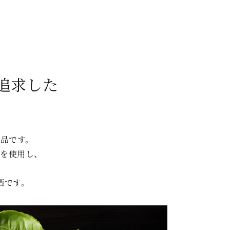
追求した
品です。
』を使用し、
酒です。